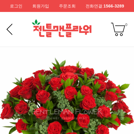
로그인
회원가입
주문조회
전화연결:
1566-3289
0