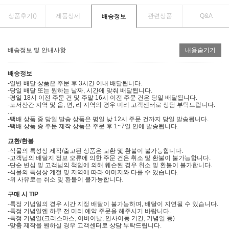
상품후기(
)
제품상세
관련상품
Q&A
배송정보
배송정보 및 안내사항
내용숨기기
배송정보
-일반 배달 상품은 주문 후 3시간 이내 배달됩니다.
-당일 배달 또는 원하는 날짜, 시간에 맞춰 배달됩니다.
-평일 18시 이전 주문 건 및 주말 16시 이전 주문 건은 당일 배달됩니다.
-도서산간 지역 및 읍, 면, 리 지역의 경우 미리 고객센터로 상담 부탁드립니다.
...
-택배 상품 중 당일 발송 상품은 평일 낮 12시 주문 건까지 당일 발송됩니다.
-택배 상품 중 주문 제작 상품은 주문 후 1~7일 안에 발송됩니다.
교환/환불
-식물의 특성상 제작/출고된 상품은 교환 및 환불이 불가능합니다.
-고객님의 배달지 정보 오류에 의한 주문 건은 취소 및 환불이 불가능합니다.
-단순 변심 및 고객님의 책임에 의해 훼손된 경우 취소 및 환불이 불가합니다.
-식물의 특성상 계절 및 지역에 따라 이미지와 다를 수 있습니다.
-위 사유로는 취소 및 환불이 불가능합니다.
구매 시 TIP
-특정 기념일의 경우 시간 지정 배달이 불가능하며, 배달이 지연될 수 있습니다.
-특정 기념일엔 하루 전 미리 예약 주문을 해주시기 바랍니다.
-특정 기념일(크리스마스, 어버이날, 인사이동 기간, 기념일 등)
-맞춤 제작을 원하실 경우 고객센터로 상담 부탁드립니다.