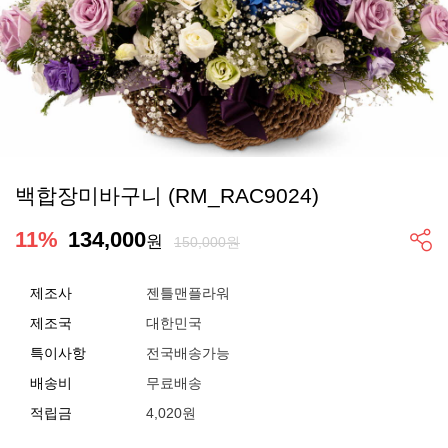
백합장미바구니 (RM_RAC9024)
11
%
134,000
원
150,000원
제조사
젠틀맨플라워
제조국
대한민국
특이사항
전국배송가능
배송비
무료배송
적립금
4,020원