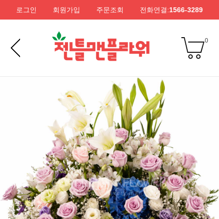
로그인
회원가입
주문조회
전화연결:
1566-3289
0