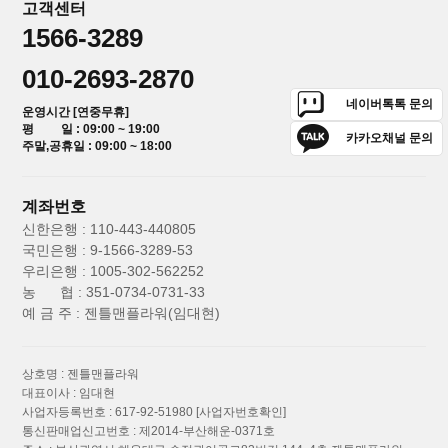
고객센터
1566-3289
010-2693-2870
네이버톡톡 문의
운영시간 [연중무휴]
평 일 : 09:00 ~ 19:00
카카오채널 문의
주말,공휴일 : 09:00 ~ 18:00
계좌번호
신한은행 : 110-443-440805
국민은행 : 9-1566-3289-53
우리은행 : 1005-302-562252
농 협 : 351-0734-0731-33
예 금 주 : 젠틀맨플라워(임대현)
상호명 : 젠틀맨플라워
대표이사 : 임대현
사업자등록번호 : 617-92-51980
[사업자번호확인]
통신판매업신고번호 : 제2014-부산해운-0371호