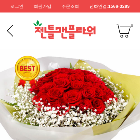
로그인
회원가입
주문조회
전화연결:
1566-3289
0