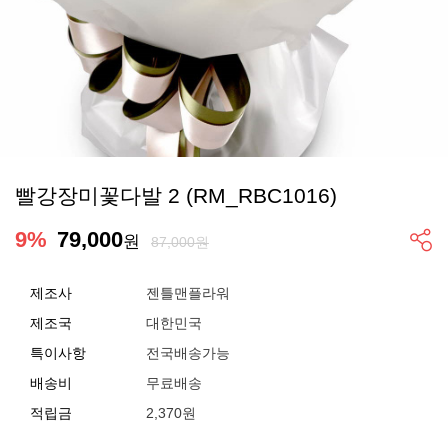
빨강장미꽃다발 2 (RM_RBC1016)
9
%
79,000
원
87,000원
제조사
젠틀맨플라워
제조국
대한민국
특이사항
전국배송가능
배송비
무료배송
적립금
2,370원