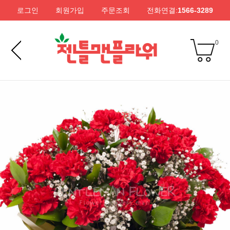
로그인
회원가입
주문조회
전화연결:
1566-3289
0