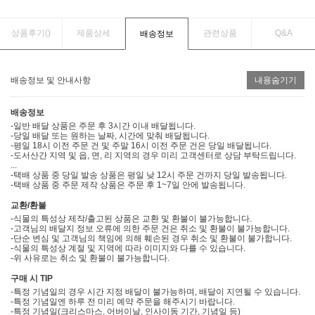
상품후기(
)
제품상세
관련상품
Q&A
배송정보
배송정보 및 안내사항
내용숨기기
배송정보
-일반 배달 상품은 주문 후 3시간 이내 배달됩니다.
-당일 배달 또는 원하는 날짜, 시간에 맞춰 배달됩니다.
-평일 18시 이전 주문 건 및 주말 16시 이전 주문 건은 당일 배달됩니다.
-도서산간 지역 및 읍, 면, 리 지역의 경우 미리 고객센터로 상담 부탁드립니다.
...
-택배 상품 중 당일 발송 상품은 평일 낮 12시 주문 건까지 당일 발송됩니다.
-택배 상품 중 주문 제작 상품은 주문 후 1~7일 안에 발송됩니다.
교환/환불
-식물의 특성상 제작/출고된 상품은 교환 및 환불이 불가능합니다.
-고객님의 배달지 정보 오류에 의한 주문 건은 취소 및 환불이 불가능합니다.
-단순 변심 및 고객님의 책임에 의해 훼손된 경우 취소 및 환불이 불가합니다.
-식물의 특성상 계절 및 지역에 따라 이미지와 다를 수 있습니다.
-위 사유로는 취소 및 환불이 불가능합니다.
구매 시 TIP
-특정 기념일의 경우 시간 지정 배달이 불가능하며, 배달이 지연될 수 있습니다.
-특정 기념일엔 하루 전 미리 예약 주문을 해주시기 바랍니다.
-특정 기념일(크리스마스, 어버이날, 인사이동 기간, 기념일 등)