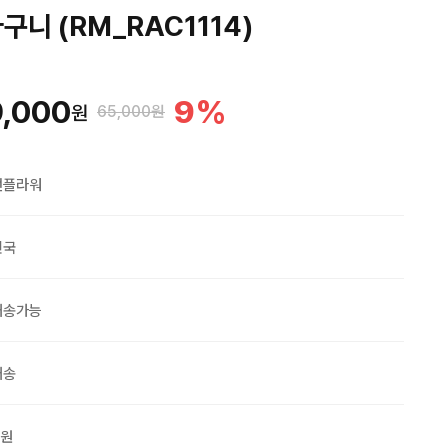
니 (RM_RAC1114)
,000
9
%
원
65,000원
맨플라워
민국
배송가능
배송
0원