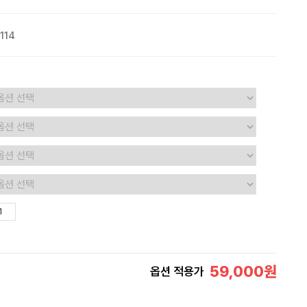
114
59,000
원
옵션 적용가