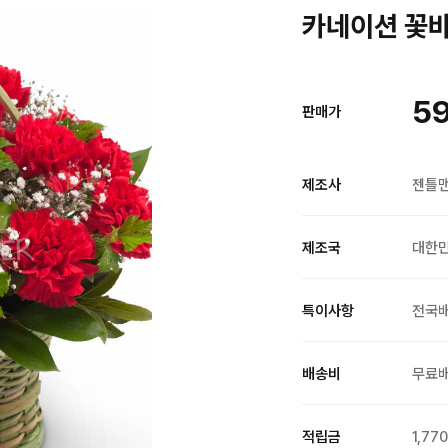
카네이션 꽃바구
59
판매가
제조사
젠틀
제조국
대한
특이사항
전국
배송비
무료
적립금
1,77