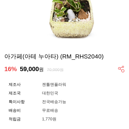
아가페(아테 누아타) (RM_RHS2040)
16
%
59,000
원
70,000원
제조사
젠틀맨플라워
제조국
대한민국
특이사항
전국배송가능
배송비
무료배송
적립금
1,770원