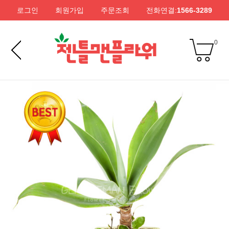
로그인
회원가입
주문조회
전화연결:
1566-3289
0