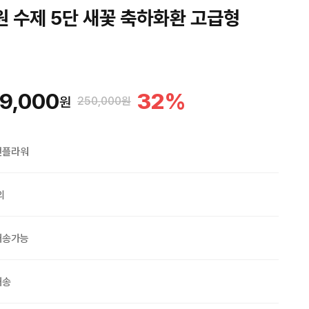
원 수제 5단 새꽃 축하화환 고급형
9,000
32
%
원
250,000원
맨플라워
외
배송가능
배송