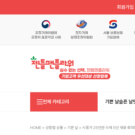
회원가입 
전체 카테고리
기쁜 날
슬픈 날
HOME
>
상황별 상품
>
기쁜 날
> 시중가 25만원 수제 5단 새꽃 축하화