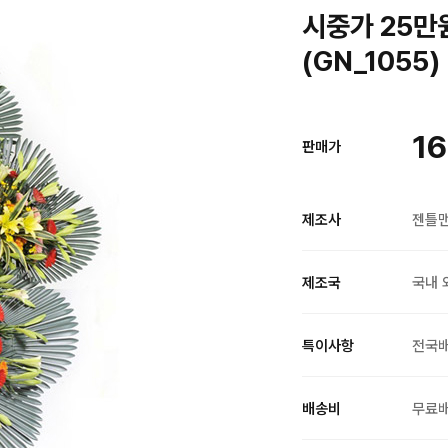
시중가 25만
(GN_1055)
16
판매가
제조사
젠틀
제조국
국내 
특이사항
전국
배송비
무료