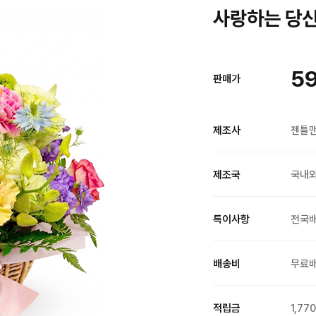
사랑하는 당신 
59
판매가
제조사
젠틀
제조국
국내
특이사항
전국
배송비
무료
적립금
1,77