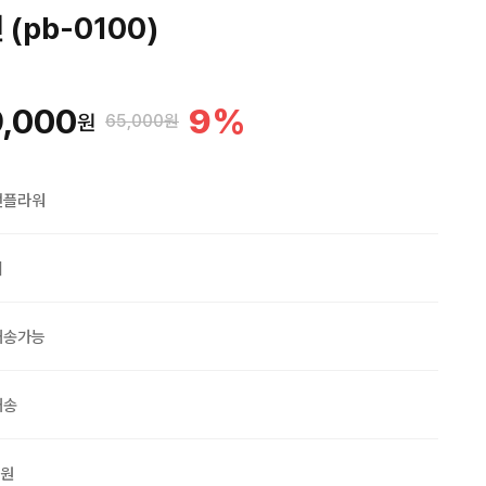
(pb-0100)
,000
9
%
원
65,000원
맨플라워
외
배송가능
배송
0원