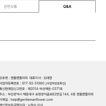
관련상품
Q&A
상호명 : 젠틀맨플라워
대표이사 : 임대현
사업자등록번호 : 617-92-51980
[사업자번호확인]
통신판매업신고번호 : 제2014-부산해운-0371호
주소 : 부산광역시 해운대구 송정광어골로82번길 144, 4층 젠틀맨플라워
이메일 : help@gentlemanflower.com
개인정보취급책임자 : 노현수 이사