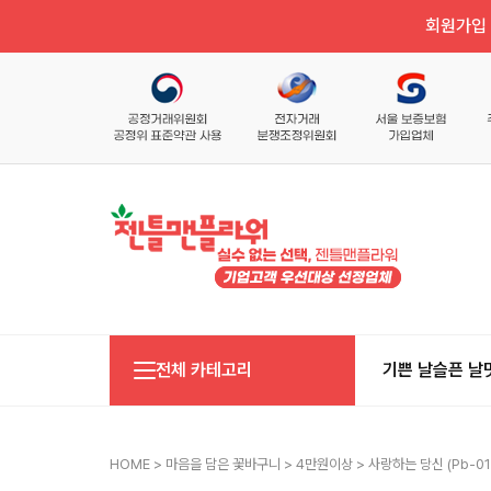
회원가입 
전체 카테고리
기쁜 날
슬픈 날
HOME
>
마음을 담은 꽃바구니
>
4만원이상
> 사랑하는 당신 (pb-01