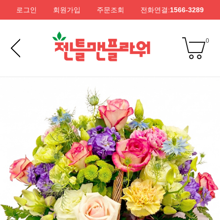
로그인
회원가입
주문조회
전화연결:
1566-3289
0