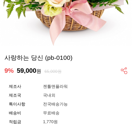
사랑하는 당신 (pb-0100)
9
%
59,000
원
65,000원
제조사
젠틀맨플라워
제조국
국내외
특이사항
전국배송가능
배송비
무료배송
적립금
1,770원