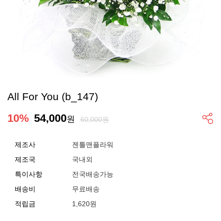
All For You (b_147)
10
%
54,000
원
60,000원
제조사
젠틀맨플라워
제조국
국내외
특이사항
전국배송가능
배송비
무료배송
적립금
1,620원