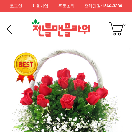
로그인
회원가입
주문조회
전화연결:
1566-3289
0