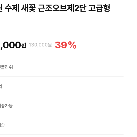
원 수제 새꽃 근조오브제2단 고급형
,000
39
%
원
130,000원
맨플라워
외
배송가능
배송