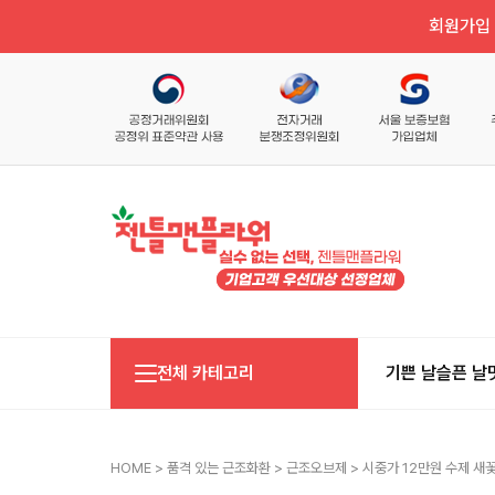
회원가입 
전체 카테고리
기쁜 날
슬픈 날
HOME
>
품격 있는 근조화환
>
근조오브제
> 시중가 12만원 수제 새