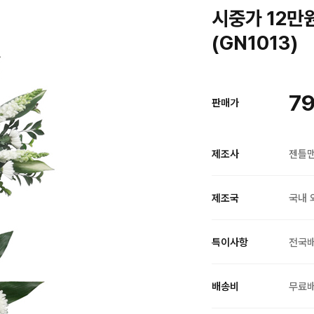
시중가 12만
(GN1013)
79
판매가
제조사
젠틀
제조국
국내 
특이사항
전국
배송비
무료