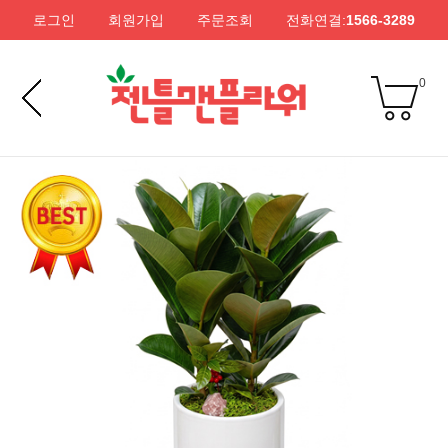
로그인
회원가입
주문조회
전화연결:
1566-3289
0