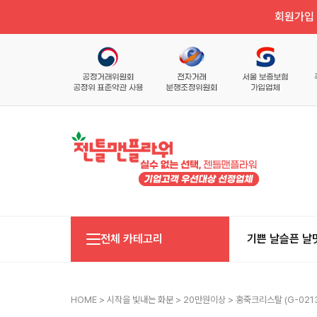
회원가입 
전체 카테고리
기쁜 날
슬픈 날
HOME
>
시작을 빛내는 화분
>
20만원이상
> 홍죽크리스탈 (g-0213