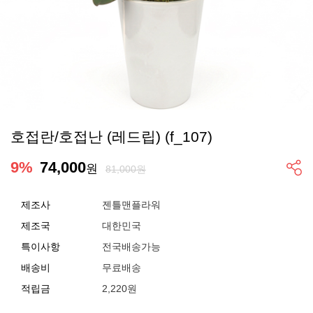
호접란/호접난 (레드립) (f_107)
9
%
74,000
원
81,000원
제조사
젠틀맨플라워
제조국
대한민국
특이사항
전국배송가능
배송비
무료배송
적립금
2,220원