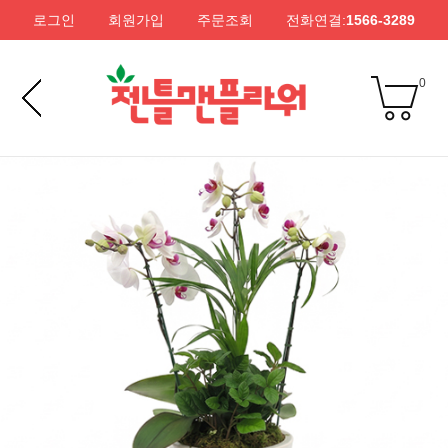
로그인
회원가입
주문조회
전화연결:
1566-3289
0