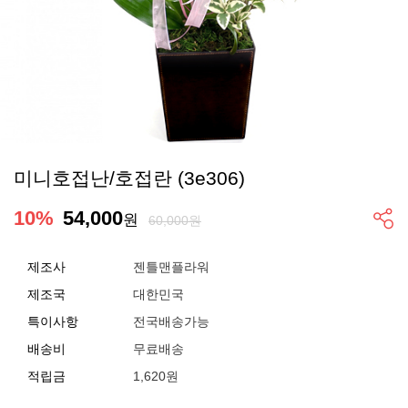
미니호접난/호접란 (3e306)
10
%
54,000
원
60,000원
제조사
젠틀맨플라워
제조국
대한민국
특이사항
전국배송가능
배송비
무료배송
적립금
1,620원