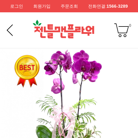
로그인
회원가입
주문조회
전화연결:
1566-3289
0