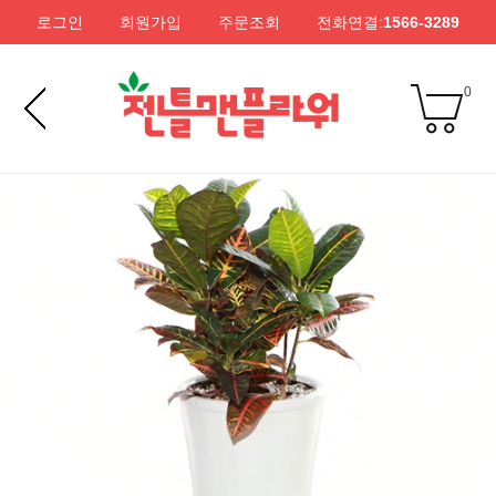
로그인
회원가입
주문조회
전화연결:
1566-3289
0