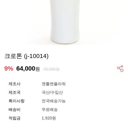
크로톤 (j-10014)
9
%
64,000
원
70,000원
제조사
젠틀맨플라워
제조국
국산/수입산
특이사항
전국배송가능
배송비
무료배송
적립금
1,920원