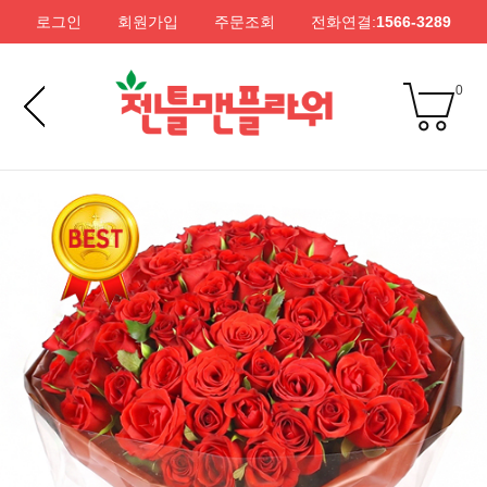
로그인
회원가입
주문조회
전화연결:
1566-3289
0