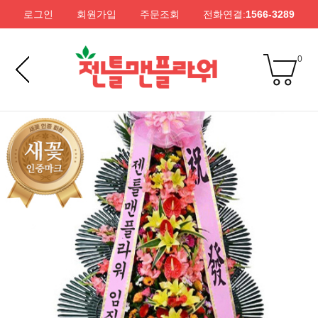
로그인
회원가입
주문조회
전화연결:
1566-3289
0