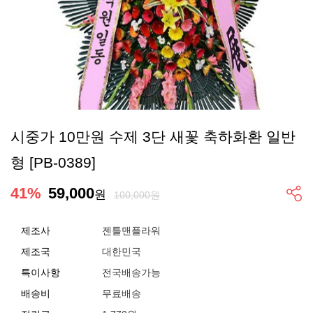
시중가 10만원 수제 3단 새꽃 축하화환 일반
형 [PB-0389]
41
%
59,000
원
100,000원
제조사
젠틀맨플라워
제조국
대한민국
특이사항
전국배송가능
배송비
무료배송