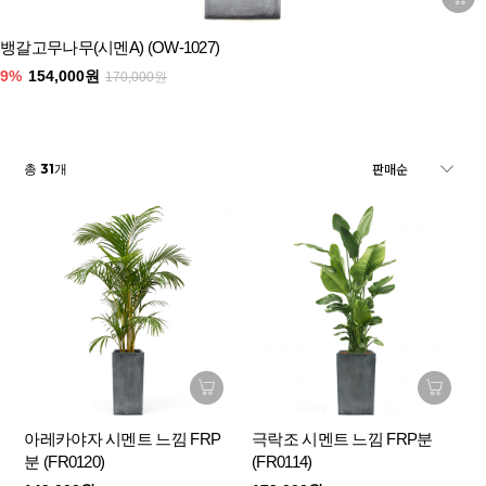
뱅갈고무나무(시멘A) (OW-1027)
9%
154,000원
170,000원
31
총
개
아레카야자 시멘트 느낌 FRP
극락조 시멘트 느낌 FRP분
분 (FR0120)
(FR0114)