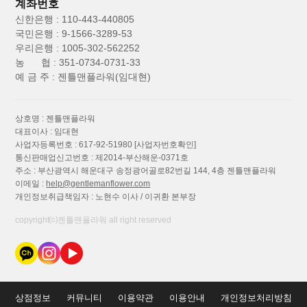
계좌번호
신한은행 : 110-443-440805
국민은행 : 9-1566-3289-53
우리은행 : 1005-302-562252
농 협 : 351-0734-0731-33
예 금 주 : 젠틀맨플라워(임대현)
상호명 : 젠틀맨플라워
대표이사 : 임대현
사업자등록번호 : 617-92-51980
[사업자번호확인]
통신판매업신고번호 : 제2014-부산해운-0371호
주소 : 부산광역시 해운대구 송정광어골로82번길 144, 4층 젠틀맨플라워
이메일 :
help@gentlemanflower.com
개인정보취급책임자 : 노현수 이사 / 이귀환 본부장
copyright⒞젠틀맨플라워 all right reserved
상점정보
커뮤니티
이용약관
이용안내
개인정보처리방침