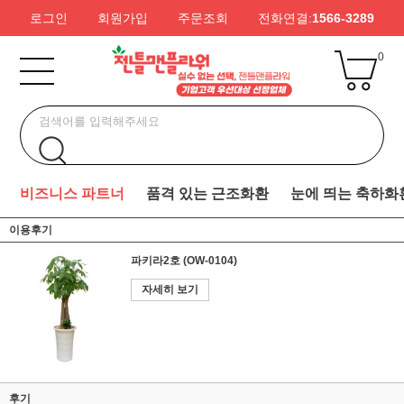
로그인
회원가입
주문조회
전화연결:
1566-3289
0
비즈니스 파트너
품격 있는 근조화환
눈에 띄는 축하화
이용후기
파키라2호 (OW-0104)
자세히 보기
후기